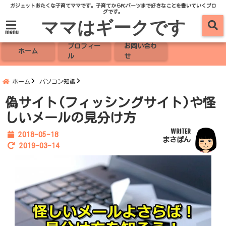
ガジェットおたくな子育てママです。子育てからPCパーツまで好きなことを書いていくブロ
グです。
ママはギークです
menu
プロフィー
お問い合わ
ホーム
ル
せ
ホーム
パソコン知識
偽サイト(フィッシングサイト)や怪
しいメールの見分け方
WRITER
2018-05-18
まさぽん
2019-03-14